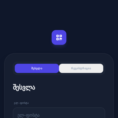
ᲨᲔᲡᲕᲚᲐ
ᲠᲔᲒᲘᲡᲢᲠᲐᲪᲘᲐ
ᲨᲔᲡᲕᲚᲐ
ᲔᲚ-ᲤᲝᲡᲢᲐ